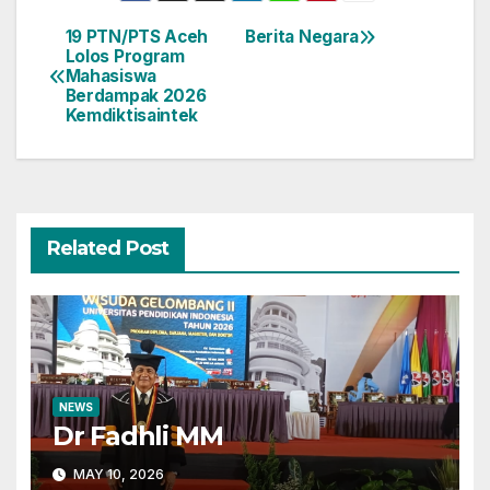
19 PTN/PTS Aceh
Berita Negara
Post
Lolos Program
Mahasiswa
navigation
Berdampak 2026
Kemdiktisaintek
Related Post
NEWS
Dr Fadhli MM
MAY 10, 2026