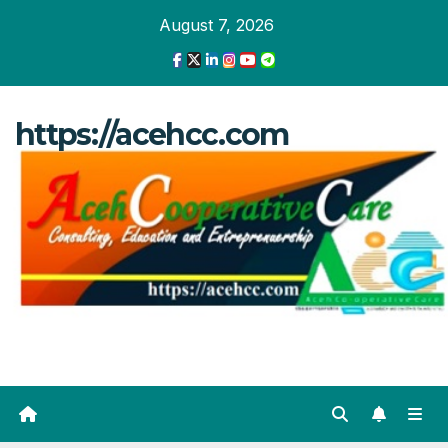
Skip
August 7, 2026
to
content
https://acehcc.com