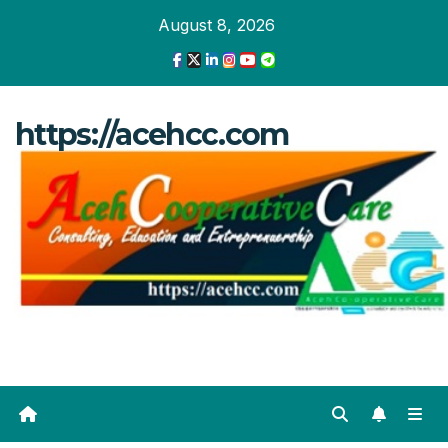
Skip
August 8, 2026
to
content
https://acehcc.com