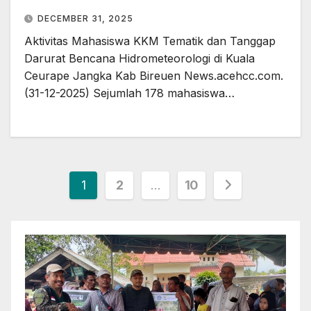
DECEMBER 31, 2025
Aktivitas Mahasiswa KKM Tematik dan Tanggap
Darurat Bencana Hidrometeorologi di Kuala
Ceurape Jangka Kab Bireuen News.acehcc.com.
(31-12-2025) Sejumlah 178 mahasiswa…
Posts
1
2
…
10
pagination