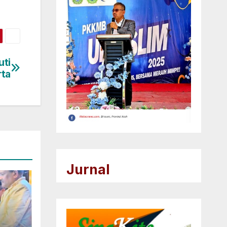
uti
rta
Jurnal