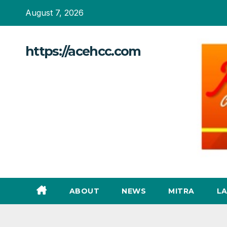
Skip
August 7, 2026
to
content
https://acehcc.com
ABOUT
NEWS
MITRA
L