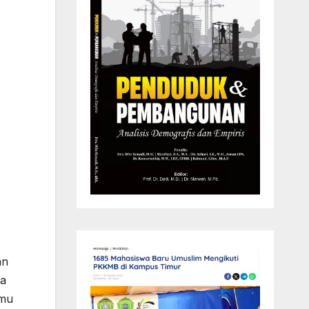
an
ta
lmu