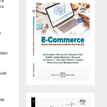
rgi
ra
i
tian
ulai
ode