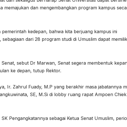
 dan sekaligus berharap Senat Universitas dapat bersine
sama memajukan dan mengembangkan program kampus seca
n pemerintah kedepan, bahwa kita berjuang kampus ini
 sebagiaan dari 28 program studi di Umuslim dapat memilik
h Senat, sebut Dr Marwan, Senat segera membentuk kepani
bulan ke depan, tutup Rektor.
, Ir. Zahrul Fuady, M.P yang berakhir masa jabatannya m
 Mangkuwinata, SE, M.Si di lobby ruang rapat Ampoen Chiek
kan SK Pengangkatannya sebagai Ketua Senat Umuslim, peri